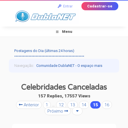
Entrar
Cadastrar-se
Menu
Postagens do Dia (últimas 24 horas)
•••••••••••••••••••••••••••••••••••••••••••••••••
Navegação
:
Comunidade DublaNET - O espaço mais
tradicional pra quem ama dublagem!
›
Off-Topic
›
Celebridades Canceladas
Fala Povo!
›
Celebridades Canceladas
157 Replies, 17557 Views
Anterior
1
…
12
13
14
15
16
Próximo