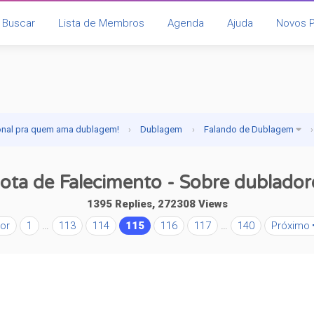
Buscar
Lista de Membros
Agenda
Ajuda
Novos 
onal pra quem ama dublagem!
›
Dublagem
›
Falando de Dublagem
›
ota de Falecimento - Sobre dublador
1395 Replies, 272308 Views
or
1
…
113
114
115
116
117
…
140
Próximo