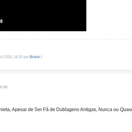
-04-2026, 18:35 por
Bruna'
.)
19:40
nieta, Apesar de Ser Fã de Dublagens Antigas, Nunca ou Quas