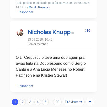
(Este post foi modificado pela última vez em: 07-05-2026,
14:01 por
Danilo Powers
.)
Responder
#10
Nicholas Knupp
13-09-2018, 10:46
Senior Member
O 1º Crepúsculo teve uma dublagem pra
avião feita na Doublesound com o Sergio
Cantú e a Ana Lucia Menezes no Robert
Pattinson e na Kristen Stewart
Responder
1
2
3
4
5
…
30
Próximo