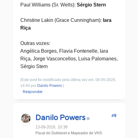
Paul Williams (Sr. Wells):
Sérgio Stern
Christine Lakin (Grace Cunningham):
Iara
Riça
Outras vozes:
Angélica Borges, Flavia Fontenelle, Iara
Riça, Jorge Vasconcellos, Luisa Palomanes,
Sérgio Stern
(Este post foi modificado pela última vez em: 06-05-2026,
14:44 por
Danilo Powers
.)
Responder
#9
Danilo Powers
13-09-2018, 10:38
Fiscal do Dublanet e Mapeador de VHS