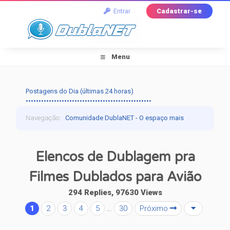
Entrar
Cadastrar-se
Menu
Postagens do Dia (últimas 24 horas)
•••••••••••••••••••••••••••••••••••••••••••••••••
Navegação
:
Comunidade DublaNET - O espaço mais
tradicional pra quem ama dublagem!
›
Dublagem
›
Elencos de Dublagem pra
Falando de Dublagem
›
Elencos de Dublagem pra
Filmes Dublados para Avião
Filmes Dublados para Avião
294 Replies, 97630 Views
1
2
3
4
5
…
30
Próximo