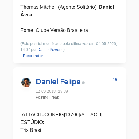
Thomas Mitchell (Agente Solitário):
Daniel
Ávila
Fonte: Clube Versão Brasileira
(Este post foi modificado pela última vez em: 04-05-2026,
14:07 por
Danilo Powers
.)
Responder
#5
Daniel Felipe
12-09-2018, 19:39
Posting Freak
[ATTACH=CONFIG]13706[/ATTACH]
ESTÚDIO:
Trix Brasil