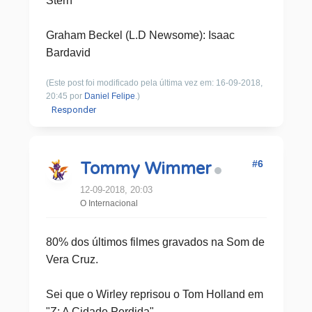
Stern
Graham Beckel (L.D Newsome): Isaac
Bardavid
(Este post foi modificado pela última vez em: 16-09-2018,
20:45 por
Daniel Felipe
.)
Responder
#6
Tommy Wimmer
12-09-2018, 20:03
O Internacional
80% dos últimos filmes gravados na Som de
Vera Cruz.
Sei que o Wirley reprisou o Tom Holland em
"Z: A Cidade Perdida".