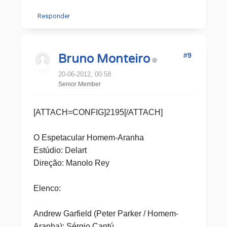
Responder
#9
Bruno Monteiro
20-06-2012, 00:58
Senior Member
[ATTACH=CONFIG]2195[/ATTACH]
O Espetacular Homem-Aranha
Estúdio: Delart
Direção: Manolo Rey
Elenco:
Andrew Garfield (Peter Parker / Homem-
Aranha): Sérgio Cantú