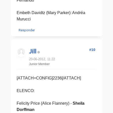
Fernando
Embeth Davidtz (Mary Parker): Andréa
Murucci
Responder
#10
Jill
20-06-2012, 11:22
Junior Member
[ATTACH=CONFIG]2236[/ATTACH]
ELENCO:
Felicity Price (Alice Flannery) -
Sheila
Dorffman