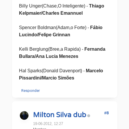
Billy Unger(Chase,O Inteligente) -
Thiago
Kelpmaier/Charles Emannuel
Spencer Boldman(Adam,o Forte) -
Fábio
Lucindo/Felipe Grinnan
Kelli Berglung(Bree,a Rapida) -
Fernanda
Bullara/Ana Lucia Menezes
Hal Sparks(Donald Davenport) -
Marcelo
Pissardini/Marcio Simões
Responder
#8
Milton Silva dub
19-06-2012, 12:27