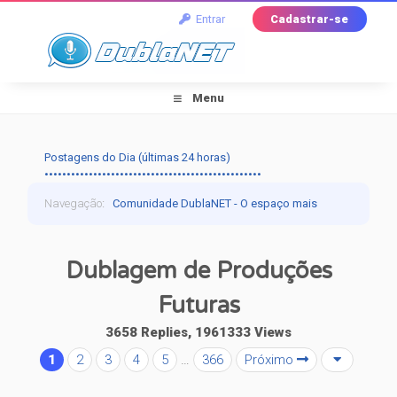
Entrar
Cadastrar-se
Menu
Postagens do Dia (últimas 24 horas)
•••••••••••••••••••••••••••••••••••••••••••••••••
Navegação
:
Comunidade DublaNET - O espaço mais
tradicional pra quem ama dublagem!
›
Dublagem
›
Dublagem de Produções
Falando de Dublagem
›
Dublagem de Produções
Futuras
Futuras
3658 Replies, 1961333 Views
1
2
3
4
5
…
366
Próximo