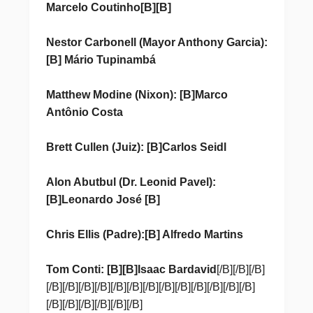
Marcelo Coutinho[B][B]
Nestor Carbonell (Mayor Anthony Garcia):
[B] Mário Tupinambá
Matthew Modine (Nixon): [B]Marco
Antônio Costa
Brett Cullen (Juiz): [B]Carlos Seidl
Alon Abutbul (Dr. Leonid Pavel):
[B]Leonardo José [B]
Chris Ellis (Padre):[B] Alfredo Martins
Tom Conti: [B][B]Isaac Bardavid
[/B][/B][/B]
[/B][/B][/B][/B][/B][/B][/B][/B][/B][/B][/B][/B][/B]
[/B][/B][/B][/B][/B][/B]