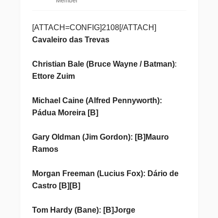
Member
[ATTACH=CONFIG]2108[/ATTACH]
Cavaleiro das Trevas
Christian Bale (Bruce Wayne / Batman)
:
Ettore Zuim
Michael Caine (Alfred Pennyworth):
Pádua Moreira [B]
Gary Oldman (Jim Gordon): [B]Mauro
Ramos
Morgan Freeman (Lucius Fox): Dário de
Castro [B][B]
Tom Hardy (Bane): [B]Jorge