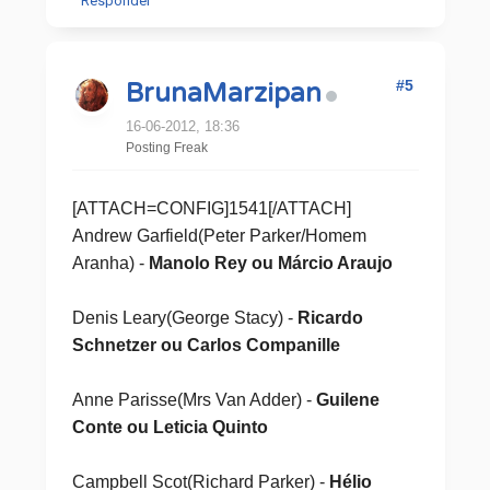
Responder
#5
BrunaMarzipan
16-06-2012, 18:36
Posting Freak
[ATTACH=CONFIG]1541[/ATTACH]
Andrew Garfield(Peter Parker/Homem
Aranha) -
Manolo Rey ou Márcio Araujo
Denis Leary(George Stacy) -
Ricardo
Schnetzer ou Carlos Companille
Anne Parisse(Mrs Van Adder) -
Guilene
Conte ou Leticia Quinto
Campbell Scot(Richard Parker) -
Hélio