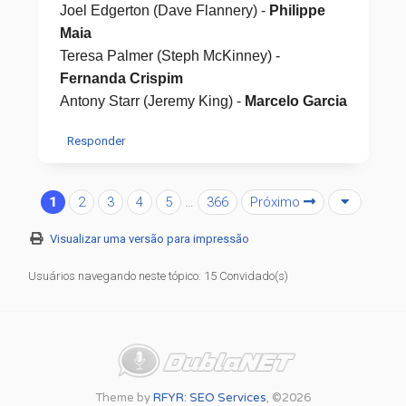
Joel Edgerton (Dave Flannery) -
Philippe
Maia
Teresa Palmer (Steph McKinney) -
Fernanda Crispim
Antony Starr (Jeremy King) -
Marcelo Garcia
Responder
1
2
3
4
5
…
366
Próximo
Visualizar uma versão para impressão
Usuários navegando neste tópico: 15 Convidado(s)
Theme by
RFYR: SEO Services
, ©2026