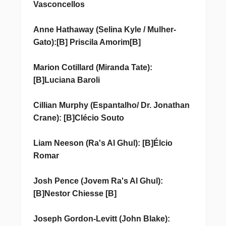
Vasconcellos
Anne Hathaway (Selina Kyle / Mulher-
Gato):[B] Priscila Amorim[B]
Marion Cotillard (Miranda Tate):
[B]Luciana Baroli
Cillian Murphy (Espantalho/ Dr. Jonathan
Crane): [B]Clécio Souto
Liam Neeson (Ra's Al Ghul): [B]Élcio
Romar
Josh Pence (Jovem Ra's Al Ghul):
[B]Nestor Chiesse [B]
Joseph Gordon-Levitt (John Blake):