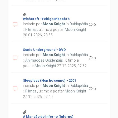
Wishcraft - Feitiço Macabro
inciado por
Moon Knight
in
Dublapédia
0
:: Filmes
, último a postar
Moon Knight
20-01-2026, 23:55
Sonic Underground - DVD
inciado por
Moon Knight
in
Dublapédia
0
:: Animações Ocidentais
, último a
postar
Moon Knight
27-12-2025, 02:52
Sleepless (Non ho sonno) - 2001
inciado por
Moon Knight
in
Dublapédia
0
:: Filmes
, último a postar
Moon Knight
27-12-2025, 02:49
A Mansão do Inferno (Inferno)