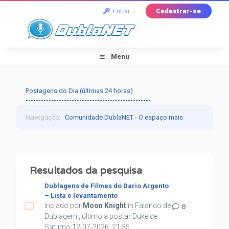
Entrar
Cadastrar-se
Menu
Postagens do Dia (últimas 24 horas)
•••••••••••••••••••••••••••••••••••••••••••••••••
Navegação
:
Comunidade DublaNET - O espaço mais
tradicional pra quem ama dublagem!
›
Pesquisar
›
Resultados
Resultados da pesquisa
Dublagens de Filmes do Dario Argento
– Lista e levantamento
inciado por
Moon Knight
in
Falando de
8
Dublagem
, último a postar
Duke de
Saturno
12-07-2026, 21:35