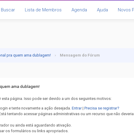
Buscar
Lista de Membros
Agenda
Ajuda
Novos 
onal pra quem ama dublagem!
›
Mensagem do Fórum
a quem ama dublagem!
 esta página. Isso pode ser devido a um dos seguintes motivos:
 login e tente novamente a ação desejada.
Entrar
|
Precisa se registrar?
stá tentando acessar páginas administrativas ou um recurso que não deveria
rador ou ainda está aguardando ativação.
ar os formulários ou links apropriados.