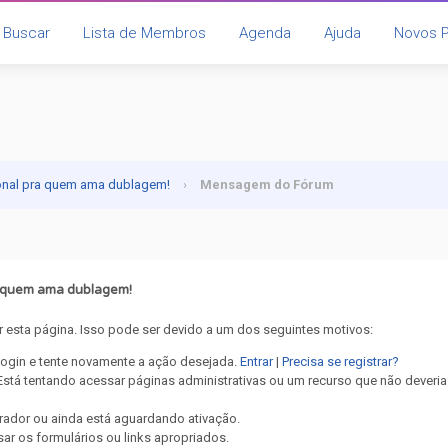
Buscar
Lista de Membros
Agenda
Ajuda
Novos 
onal pra quem ama dublagem!
›
Mensagem do Fórum
a quem ama dublagem!
 esta página. Isso pode ser devido a um dos seguintes motivos:
 login e tente novamente a ação desejada.
Entrar
|
Precisa se registrar?
stá tentando acessar páginas administrativas ou um recurso que não deveria
rador ou ainda está aguardando ativação.
ar os formulários ou links apropriados.