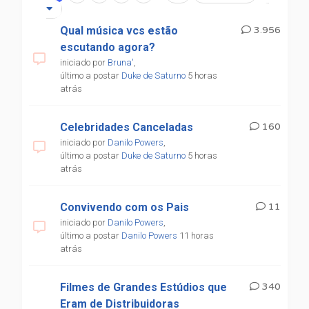
Qual música vcs estão
3.956
escutando agora?
iniciado por
Bruna'
,
último a postar
Duke de Saturno
5 horas
atrás
Celebridades Canceladas
160
iniciado por
Danilo Powers
,
último a postar
Duke de Saturno
5 horas
atrás
Convivendo com os Pais
11
iniciado por
Danilo Powers
,
último a postar
Danilo Powers
11 horas
atrás
Filmes de Grandes Estúdios que
340
Eram de Distribuidoras