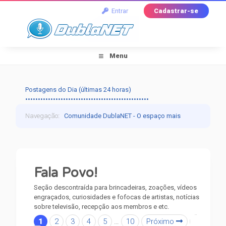
Entrar
Cadastrar-se
Menu
Postagens do Dia (últimas 24 horas)
•••••••••••••••••••••••••••••••••••••••••••••••••
Navegação
:
Comunidade DublaNET - O espaço mais
tradicional pra quem ama dublagem!
›
Off-Topic
›
Fala Povo!
Fala Povo!
Seção descontraí­da para brincadeiras, zoações, ví­deos
engraçados, curiosidades e fofocas de artistas, notícias
sobre televisão, recepção aos membros e etc.
1
2
3
4
5
…
10
Próximo