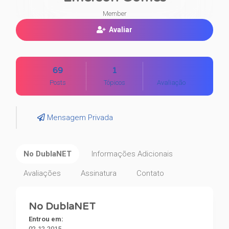
Member
Avaliar
69
1
Posts
Tópicos
Avaliação
Mensagem Privada
No DublaNET
Informações Adicionais
Avaliações
Assinatura
Contato
No DublaNET
Entrou em:
02-12-2015