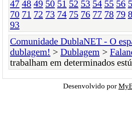
47
48
49
50
51
52
53
54
55
56
70
71
72
73
74
75
76
77
78
79
93
Comunidade DublaNET - O espa
dublagem!
>
Dublagem
>
Falan
trabalham em determinados estú
Desenvolvido por
My