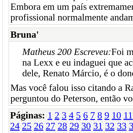
Embora em um país extremamente
profissional normalmente andam
Bruna'
Matheus 200 Escreveu:
Foi m
na Lexx e eu indaguei que a
dele, Renato Márcio, é o don
Mas você falou isso citando a R
perguntou do Peterson, então v
Páginas:
1
2
3
4
5
6
7
8
9
10
11
24
25
26
27
28
29
30
31
32
33