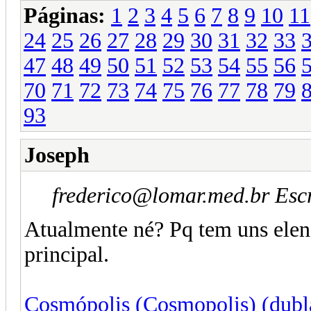
Páginas:
1
2
3
4
5
6
7
8
9
10
11
24
25
26
27
28
29
30
31
32
33
47
48
49
50
51
52
53
54
55
56
70
71
72
73
74
75
76
77
78
79
93
Joseph
frederico@lomar.med.br Esc
Atualmente né? Pq tem uns elen
principal.
Cosmópolis (Cosmopolis) (dubl