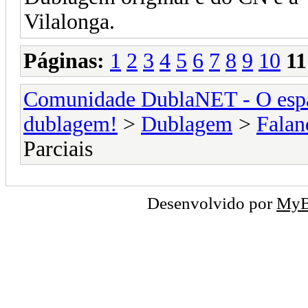
Vilalonga.
Páginas:
1
2
3
4
5
6
7
8
9
10
11
Comunidade DublaNET - O espa
dublagem!
>
Dublagem
>
Falan
Parciais
Desenvolvido por
My