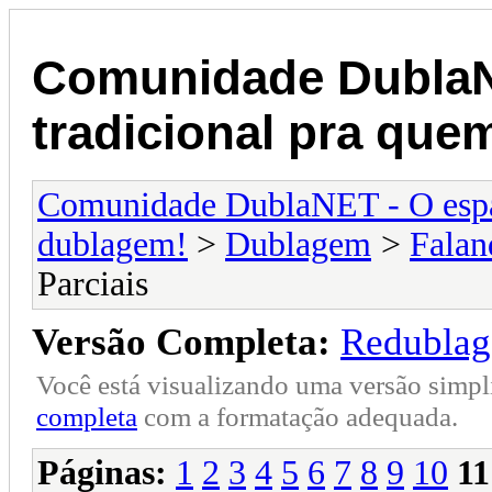
Comunidade DublaN
tradicional pra qu
Comunidade DublaNET - O espa
dublagem!
>
Dublagem
>
Falan
Parciais
Versão Completa:
Redublag
Você está visualizando uma versão simpl
completa
com a formatação adequada.
Páginas:
1
2
3
4
5
6
7
8
9
10
11