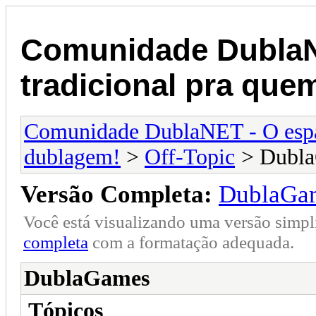
Comunidade DublaN
tradicional pra qu
Comunidade DublaNET - O espa
dublagem!
>
Off-Topic
> Dubl
Versão Completa:
DublaGa
Você está visualizando uma versão simpl
completa
com a formatação adequada.
DublaGames
Tópicos